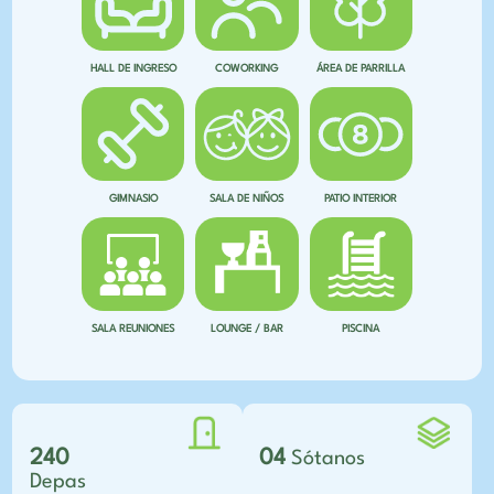
HALL DE INGRESO
COWORKING
ÁREA DE PARRILLA
GIMNASIO
SALA DE NIÑOS
PATIO INTERIOR
SALA REUNIONES
LOUNGE / BAR
PISCINA
240
04
Sótanos
Depas